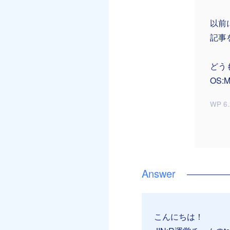
以前
記事
どう
OS:M
WP 6.
こんにちは！