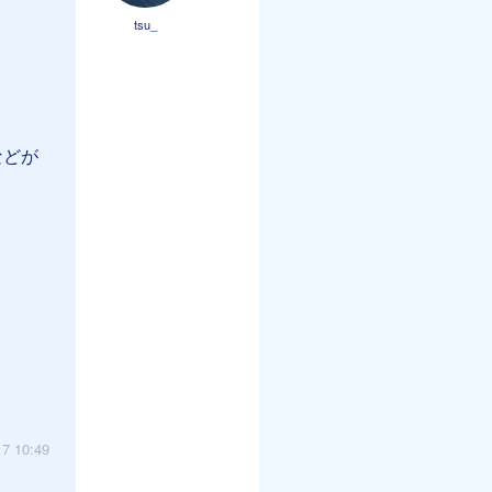
tsu_
などが
17 10:49