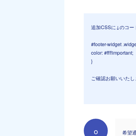
追加CSSに↓のコー
#footer-widget .widg
color: #fff!important;
}
ご確認お願いいたし
o
希望