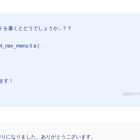
ドを書くとどうでしょうか...？？
et_nav_menu li a {
ます！
2024/01/
通りになりました、ありがとうございます。