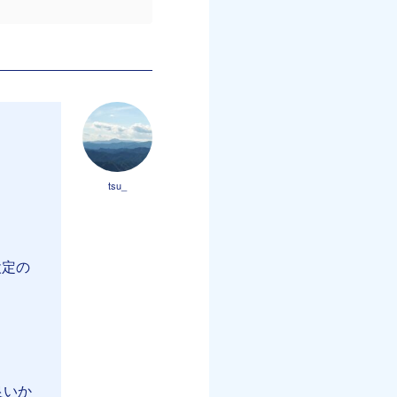
tsu_
設定の
良いか