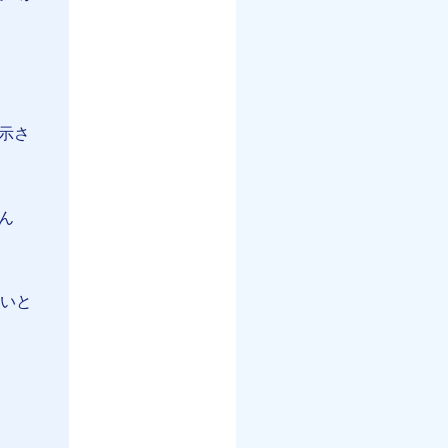
一表示さ
ん
良いと