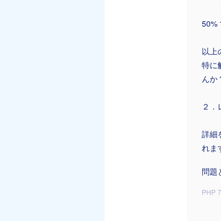
50
以上
特に
んか
２．
詳細を
れま
問題
PHP 7