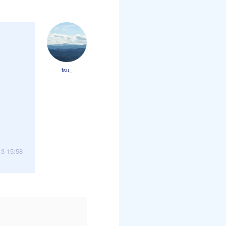
tsu_
13 15:58