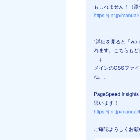
もしれません！（添
https://jinr.jp/manual/
⠀
⠀
"詳細を見ると「wp-con
れます。こちらもど
↓
メインのCSSファ
ね。。
PageSpeed I
思います！
https://jinr.jp/manual/
ご確認よろしくお願