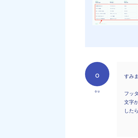
o
すみ
o u
フッ
文字
した