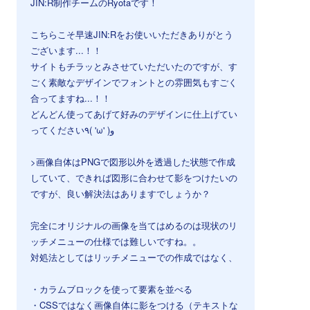
JIN:R制作チームのRyotaです！
こちらこそ早速JIN:Rをお使いいただきありがとう
ございます...！！
サイトもチラッとみさせていただいたのですが、す
ごく素敵なデザインでフォントとの雰囲気もすごく
合ってますね...！！
どんどん使ってあげて好みのデザインに仕上げてい
ってください٩( 'ω' )و
>画像自体はPNGで図形以外を透過した状態で作成
していて、できれば図形に合わせて影をつけたいの
ですが、良い解決法はありますでしょうか？
完全にオリジナルの画像を当てはめるのは現状のリ
ッチメニューの仕様では難しいですね。。
対処法としてはリッチメニューでの作成ではなく、
・カラムブロックを使って要素を並べる
・CSSではなく画像自体に影をつける（テキストな