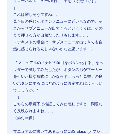
グローバルメニューの様に、子をつけたいです。"
↓
これは難しそうですね。。
見た目の感じがボタンメニューに近い形なので、そ
こからサブメニューが出てくるというよりは、その
まま押せる方が自然だったりもします。。。
（テキストの場合は、サブメニューが出てきても自
然に感じられるんじゃないかなと思います！）
⠀
⠀"マニュアルの「ナビの項目をボタン化する」をヘ
ッダーで試してみたしたが、ボタンの形がマーカー
を引いた様な形式にしかならず、もっと見栄えの良
いボタンにするにはどのように設定すればよろしい
でしょうか。"
↓
こちらの環境下で検証してみた感じですと、問題な
く反映されますね。。。
（添付画像）
マニュアルに書いてあるようにCSS class (オプショ