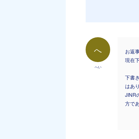
へ
お返
現在
へい
下書
はあ
JI
方で