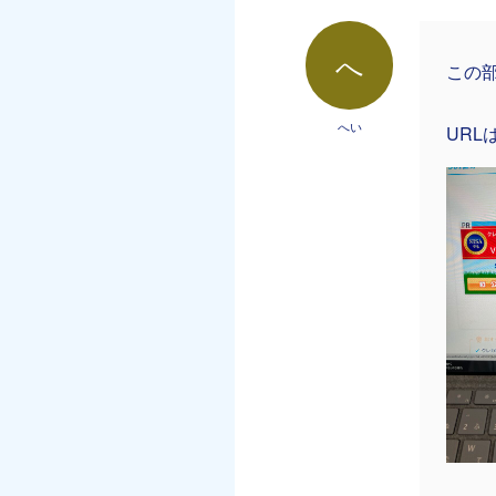
へ
この
へい
UR