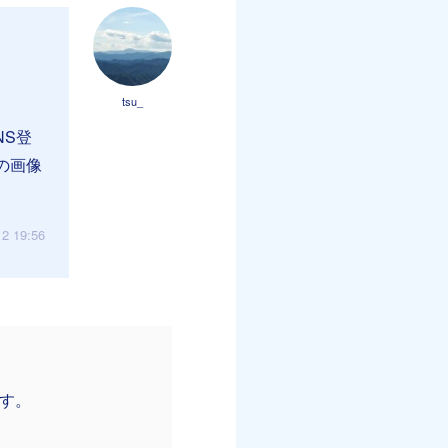
tsu_
NS登
の画像
12 19:56
ます。