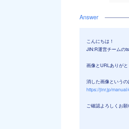
こんにちは！
JIN:R運営チームのt
画像とURLありが
消した画像というの
https://jinr.jp/manual
ご確認よろしくお願