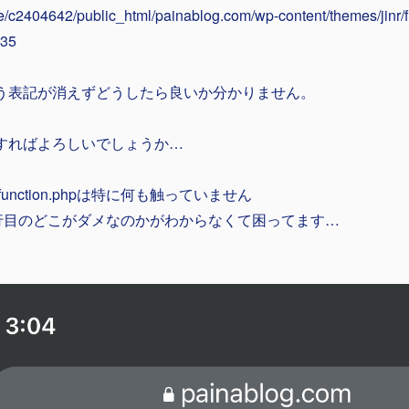
/c2404642/public_html/painablog.com/wp-content/themes/jinr/f
235
う表記が消えずどうしたら良いか分かりません。
すればよろしいでしょうか…
function.phpは特に何も触っていません
5行目のどこがダメなのかがわからなくて困ってます…