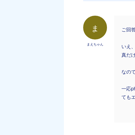
ま
ご回
まえちゃん
いえ
真だ
なの
一応
ても