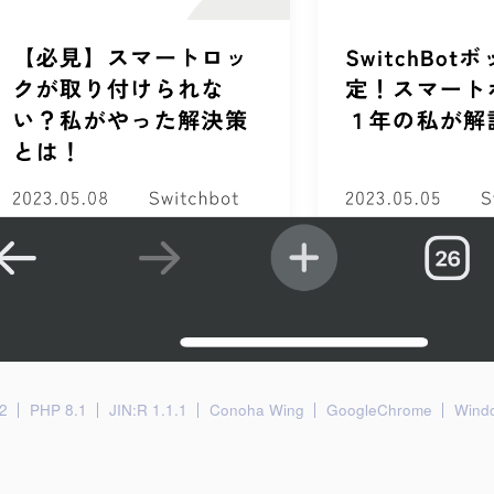
2
PHP 8.1
JIN:R 1.1.1
Conoha Wing
GoogleChrome
Wind