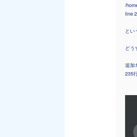
/home
line 
とい
どう
追加:
23