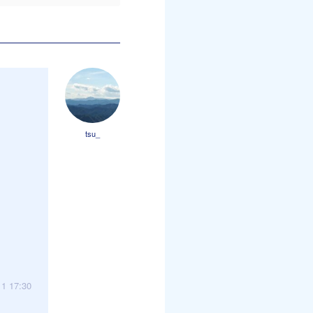
tsu_
11 17:30