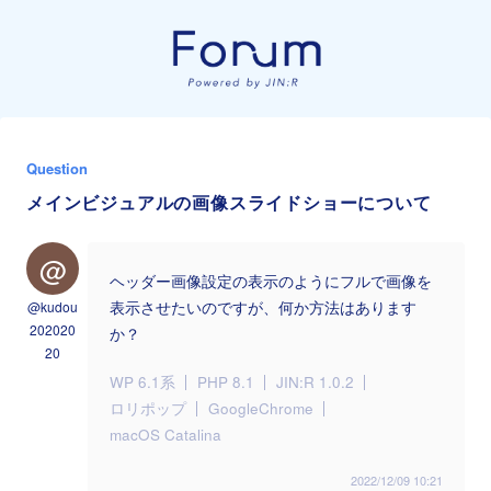
Question
メインビジュアルの画像スライドショーについて
@
ヘッダー画像設定の表示のようにフルで画像を
@kudou
表示させたいのですが、何か方法はあります
202020
か？
20
WP 6.1系
PHP 8.1
JIN:R 1.0.2
ロリポップ
GoogleChrome
macOS Catalina
2022/12/09 10:21