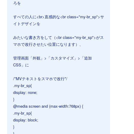
ろを
すべての人に<br>直感的な<br class="my-br_sp">サ
イトデザインを
みたいな書き方をして（<br class="my-br_sp">がス
マホで改行させたい位置になります）、
管理画面「外観」>「カスタマイズ」>「追加
CSS」に
/*MVテキストをスマホで改行*/
.my-br_sp{
display: none;
}
@media screen and (max-width:768px) {
.my-br_sp{
display: block;
}
}