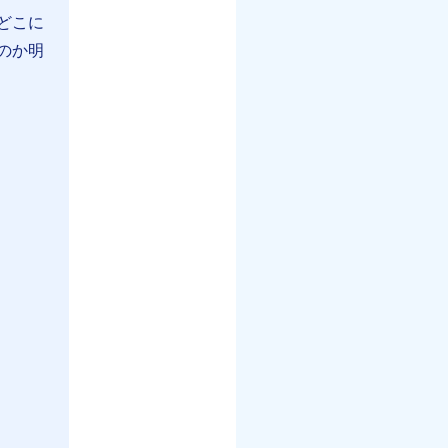
どこに
のか明