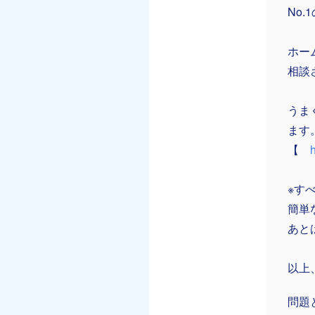
No
ホー
相談
うま
ます
【
※す
簡単
あと
以上
問題