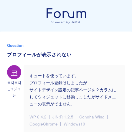
Question
プロフィールが表示されない
코
キュートを使っています。
코지코지
プロフィール登録はしましたが
_コジコ
サイトデザイン設定の記事ページを２カラムに
ジ
してウィジェットに移動しましたがサイドメニ
ューの表示がでません。
WP 6.4.2
JIN:R 1.2.5
Conoha Wing
GoogleChrome
Windows10