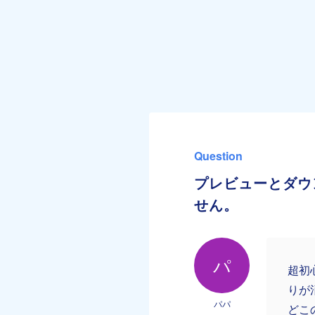
Question
プレビューとダウ
せん。
パ
超初
りが
パパ
どこ