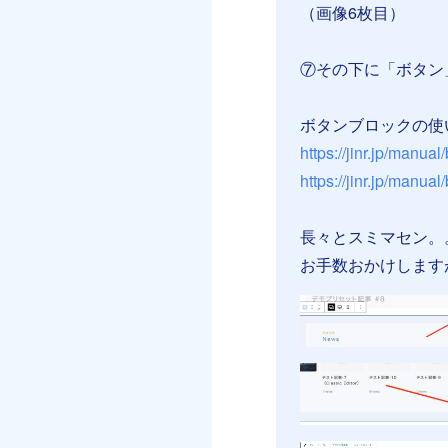
（画像6枚目）
⑦その下に「ボタン
ボタンブロックの使
https://jinr.jp/manual/
https://jinr.jp/manual
長々とスミマセン。
お手数おかけします