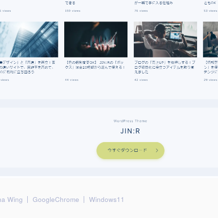
ha Wing
GoogleChrome
Windows11