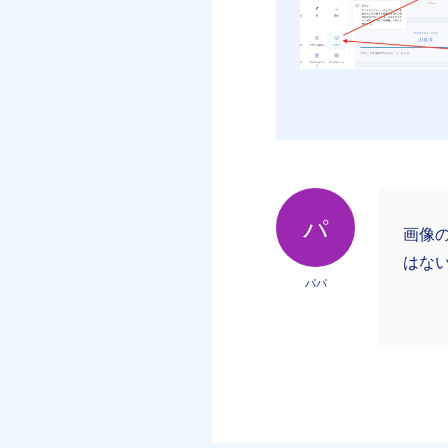
パ
画像
はな
パパ