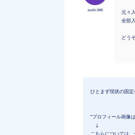
austin 888
元々
全部
どう
ひとまず現状の固定
"プロフィール画像
↓
こちらについては、