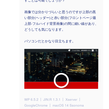
すことは可能でしょうか？
画像では分かりづらいと思うのですが上部の黒
い部分(ヘッダー)と赤い部分(フロントページ最
上部-フルハイド背景画像)の間に細い線があり、
どうしても気になります。
パソコンだとかなり目立ちます。
WP 6.5.2
JIN:R 1.3.1
Xserver
GoogleChrome
macOS 14 Ssonoma