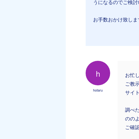
うになるのでご検討
お手数おかけ致しま
h
お忙
ご教
hotaru
サイ
調べ
のの
ご確