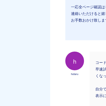
一応全ページ確認は
連絡いただけると嬉
お手数おかけ致しま
h
コー
早速
hotaru
くな
自分
表示