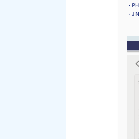
・PH
・JI