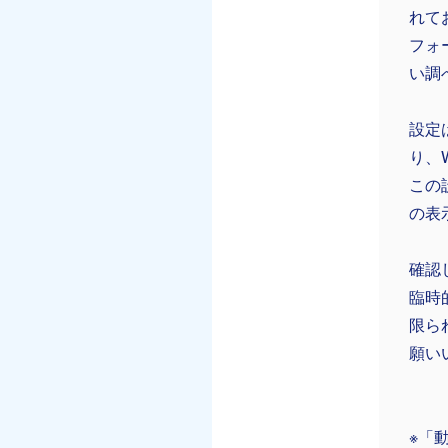
れて
フォ
い調
設定
り、
この
の表
確認
臨時
限ら
願い
※「