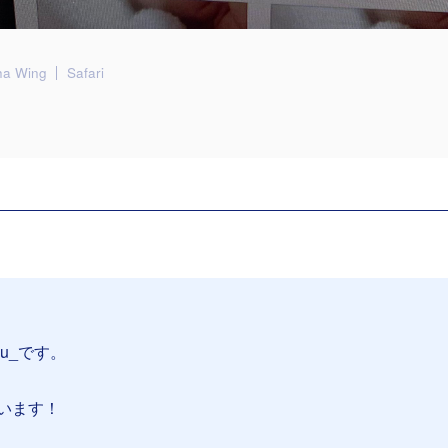
ha Wing
Safari
su_です。
います！