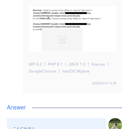
WP 6.2
PHP 8.1
JIN:R 1.0
Xserver
GoogleChrome
macOS Mojave
2023/04/12 14:39
こんにちは！