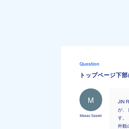
Question
トップページ下部
M
JI
が、
Masao Sasaki
す。
外観