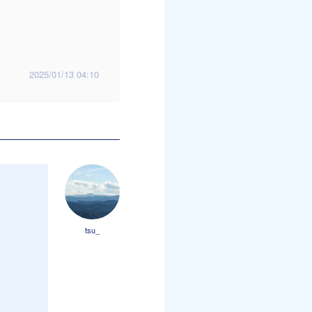
2025/01/13 04:10
tsu_