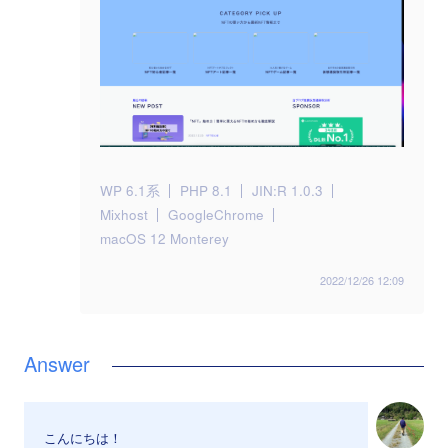
WP 6.1系
PHP 8.1
JIN:R 1.0.3
Mixhost
GoogleChrome
macOS 12 Monterey
2022/12/26 12:09
こんにちは！