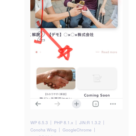
WP 6.5.3
PHP 8.1.x
JIN:R 1.3.2
Conoha Wing
GoogleChrome