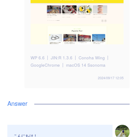
WP 6.6
JIN:R 1.3.6
Conoha Wing
GoogleChrome
macOS 14 Ssonoma
2024/09/17 12:05
こんにちは！