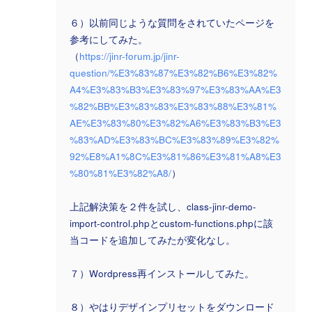
６）以前同じような質問をされていたページを
参考にしてみた。
（
https://jinr-forum.jp/jinr-
question/%E3%83%87%E3%82%B6%E3%82%
A4%E3%83%B3%E3%83%97%E3%83%AA%E3
%82%BB%E3%83%83%E3%83%88%E3%81%
AE%E3%83%80%E3%82%A6%E3%83%B3%E3
%83%AD%E3%83%BC%E3%83%89%E3%82%
92%E8%A1%8C%E3%81%86%E3%81%A8%E3
%80%81%E3%82%A8/
）
上記解決策を２件を試し、class-jinr-demo-
import-control.phpとcustom-functions.phpに該
当コードを追加してみたが変化なし。
７）Wordpress再インストールしてみた。
８）やはりデザインプリセットをダウンロード