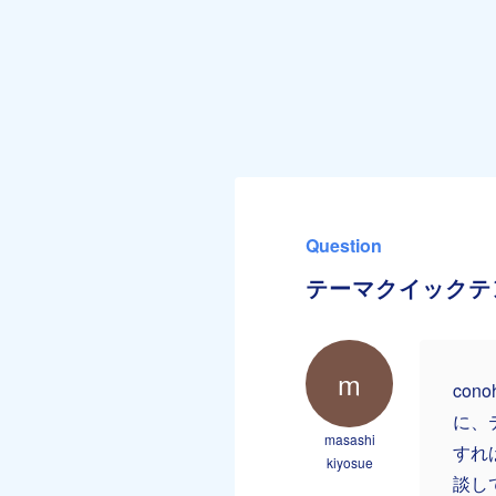
Question
テーマクイックテ
m
co
に、
masashi
すれ
kiyosue
談し