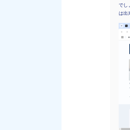
でし
は出