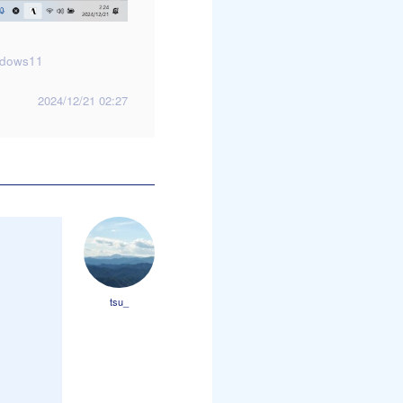
dows11
2024/12/21 02:27
tsu_