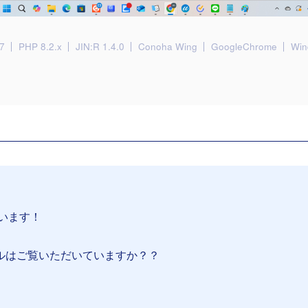
7
PHP 8.2.x
JIN:R 1.4.0
Conoha Wing
GoogleChrome
Win
います！
ルはご覧いただいていますか？？