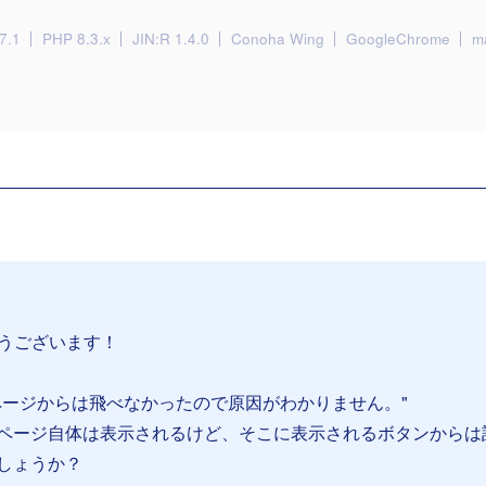
7.1
PHP 8.3.x
JIN:R 1.4.0
Conoha Wing
GoogleChrome
m
とうございます！
ページからは飛べなかったので原因がわかりません。"
ページ自体は表示されるけど、そこに表示されるボタンからは
しょうか？