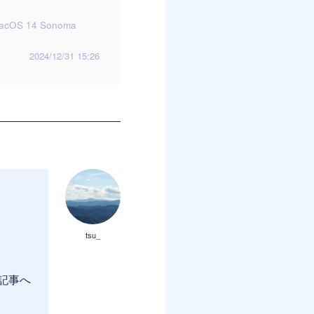
acOS 14 Sonoma
2024/12/31 15:26
tsu_
記事へ