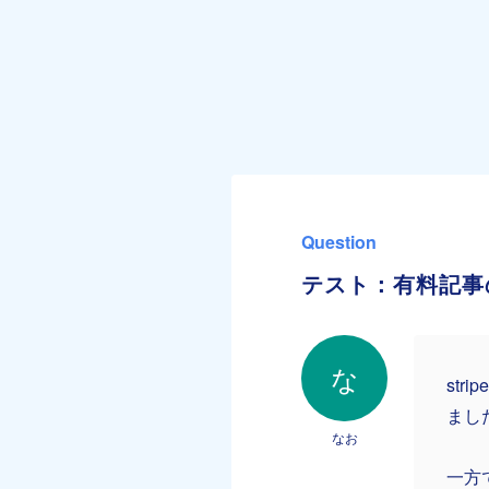
Question
テスト：有料記事
な
st
まし
なお
一方