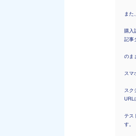
また
購入
記事
のま
スマホ
スク
UR
テス
す。