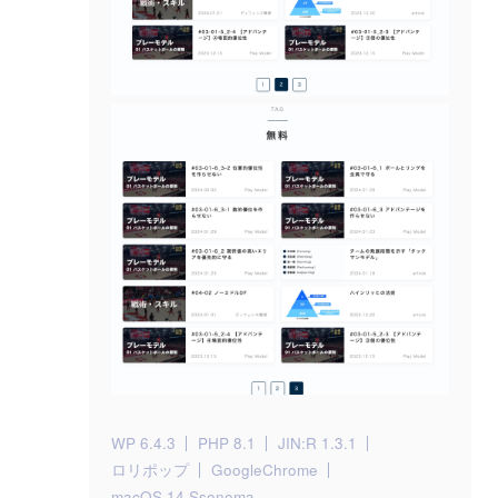
WP 6.4.3
PHP 8.1
JIN:R 1.3.1
ロリポップ
GoogleChrome
macOS 14 Ssonoma