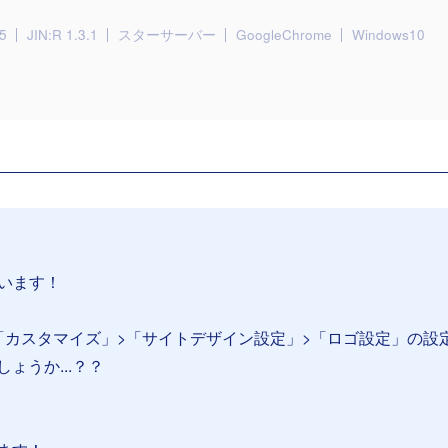
5
JIN:R 1.3.1
スターサーバー
GoogleChrome
Windows10
ざいます！
「カスタマイズ」>「サイトデザイン設定」>「ロゴ設定」の設
ょうか...？？