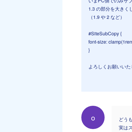
いまPC側でのみサ
1.3 の部分を大き
（1.9 や 2 など）
#SiteSubCopy {
font-size: clamp(1rem
}
よろしくお願いいた
o
どう
実は