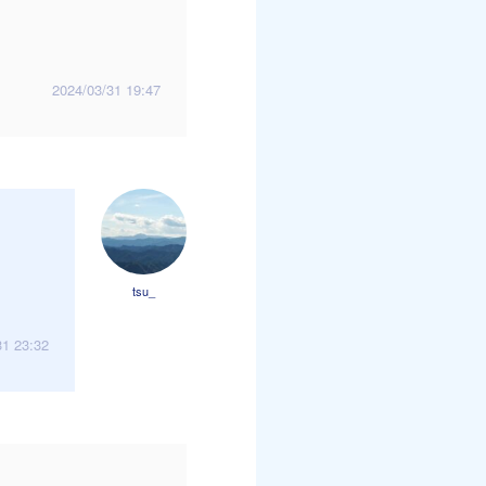
2024/03/31 19:47
tsu_
31 23:32