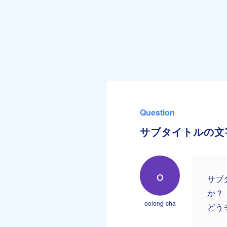
Question
サブタイトルの文
o
サブ
か？
oolong-cha
どう