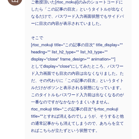
ご教授頂いた[rtoc_mokuji]のみのショートコードに
したら「この記事の目次」というタイトルが出なく
なるだけで、パスワード入力画面状態でもサイドバ
ーに目次の内容が表示されていました。
そこで
[rtoc_mokuji title="この記事の目次" title_display=""
heading="" list_h2_type="" list_h3_type=""
display="close" frame_design="" animation=""]
としてdisplay="close"にしてみたところ、パスワー
ド入力画面でも目次の内容は出なくなりました。た
だ、その代わりに「この記事の目次」というタイト
ルだけがポツンと表示される状態になっています。
このタイトルもパスワード入力前は出なくなるのが
一番なのですがなかなかうまくいきません。
rtoc_mokuji title="この記事の目次"をrtoc_mokuji
title=""とすれば消えるのでしょうが、そうすると他
の通常記事からも消えてしまうので、あちらを立て
ればこちらが立たずという状態です。