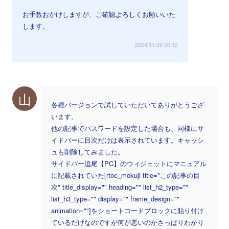
お手数おかけしますが、ご確認よろしくお願いいた
します。
2024/11/29 20:12
山
各種バージョンで試していただいてありがとうござ
います。
他の記事でパスワードを設定した場合も、同様にサ
イドバーに目次だけは表示されています。キャッシ
ュも削除してみました。
サイドバー追尾【PC】のウィジェットにマニュアル
に記載されていた[rtoc_mokuji title="この記事の目
次" title_display="" heading="" list_h2_type=""
list_h3_type="" display="" frame_design=""
animation=""]をショートコードブロックに貼り付け
ているだけなのですが何が悪いのかさっぱりわかり