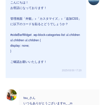
こんにちは！
お世話になっております！
管理画面「外観」>「カスタマイズ」>「追加CSS」
に以下のコードを貼るとどうでしょうか？
#sideBarWidget .wp-block-categories-list ul.children
ul.children ul.children {
display: none;
}
ご確認お願いいたします！
2025/03/30 17:20
tsu_さん
いつもありがとうございますm_ _m