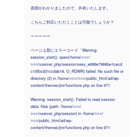
原因がわかりましたので、共有いたします。
こちらご対応いただくことは可能でしょうか？
ーーーーー
ページ上部にエラーコード「Warning:
session_start(): open(/home/○○○/
○○○/xserver_php/session/sess_e699e7966be1cecd
c10fbcd31ccdab18, O_RDWR) failed: No such file or
directory (2) in /home/○○○/○○○/public_html/ad/wp-
content/themes/jinr/functions.php on line 971
Warning: session_start(): Failed to read session
data: files (path: /home/○○○/
○○○/xserver_php/session) in /home/○○○/
○○○/public_html/ad/wp-
content/themes/jinr/functions.php on line 971