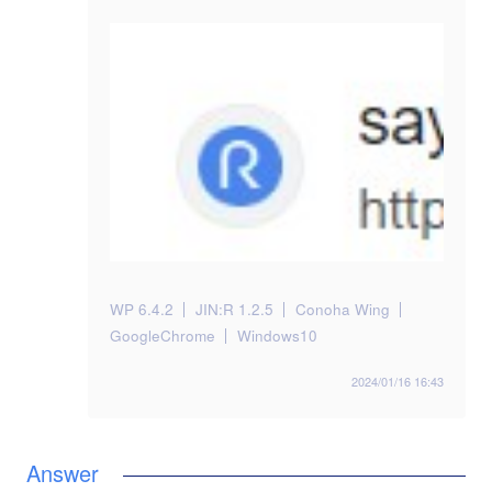
WP 6.4.2
JIN:R 1.2.5
Conoha Wing
GoogleChrome
Windows10
2024/01/16 16:43