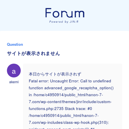
Question
サイトが表示されません
a
本日からサイトが表示されず
Fatal error: Uncaught Error: Call to undefined
akemi
function advanced_google_recaptcha_option()
in /home/c4950914/public_html/hanon-7-
7.com/wp-content/themes/jinr/include/custom-
functions.php:2735 Stack trace: #0
/home/c4950914/public_html/hanon-7-
7.com/wp-includes/class-wp-hook.php(310):