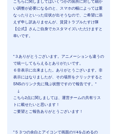
こちらに関しましてはいくつかの箇所に対して細か
い調整が必要になるのと、スマホの幅によっては重
なったりといった症状が出そうなので、ご希望に添
えず申し訳ありませんが、賃貸トラブルたすけ隊
【公式】さんご自身でカスタマイズいただけますと
幸いです。
⠀
⠀
"３ありがとうございます。アニメーションも違うの
で統一してもらえるとありがたいです。
６非表示に出来ました。ありがとうございます。非
表示にはなりましたが、その場所をクリックすると
SNSのリンク先に飛ぶ状態ですので報告です。"
↓
こちら2点に関しましては、運営チームの共有リス
トに載せたいと思います！
ご要望とご報告ありがとうございます！
⠀
⠀
"５３つの余白とアイコンで画面の1/4を占めるの