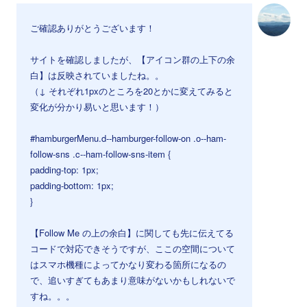
ご確認ありがとうございます！
サイトを確認しましたが、【アイコン群の上下の余
白】は反映されていましたね。。
（↓ それぞれ1pxのところを20とかに変えてみると
変化が分かり易いと思います！）
#hamburgerMenu.d--hamburger-follow-on .o--ham-
follow-sns .c--ham-follow-sns-item {
padding-top: 1px;
padding-bottom: 1px;
}
【Follow Me の上の余白】に関しても先に伝えてる
コードで対応できそうですが、ここの空間について
はスマホ機種によってかなり変わる箇所になるの
で、追いすぎてもあまり意味がないかもしれないで
すね。。。