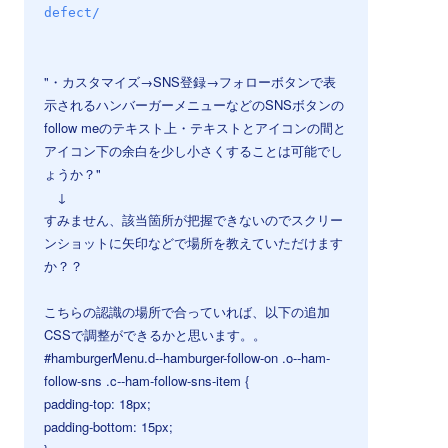
defect/
⠀
⠀
"・カスタマイズ→SNS登録→フォローボタンで表
示されるハンバーガーメニューなどのSNSボタンの
follow meのテキスト上・テキストとアイコンの間と
アイコン下の余白を少し小さくすることは可能でし
ょうか？"
↓
すみません、該当箇所が把握できないのでスクリー
ンショットに矢印などで場所を教えていただけます
か？？
こちらの認識の場所で合っていれば、以下の追加
CSSで調整ができるかと思います。。
#hamburgerMenu.d--hamburger-follow-on .o--ham-
follow-sns .c--ham-follow-sns-item {
padding-top: 18px;
padding-bottom: 15px;