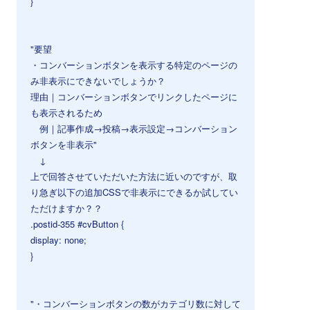
}
⠀
⠀
"要望
・コンバーションボタンを表示する特定のページの
み非表示にできないでしょうか？
理由｜コンバーションボタンでリンクしたページに
も表示されるため
例｜記事作成→投稿→表示設定→コンバーション
ボタンを非表示"
↓
上で回答させていただいた方法に近いのですが、取
り急ぎ以下の追加CSSで非表示にできるか試してい
ただけますか？？
.postid-355 #cvButton {
display: none;
}
⠀
⠀
"・コンバーションボタンの数がカテゴリ数に対して