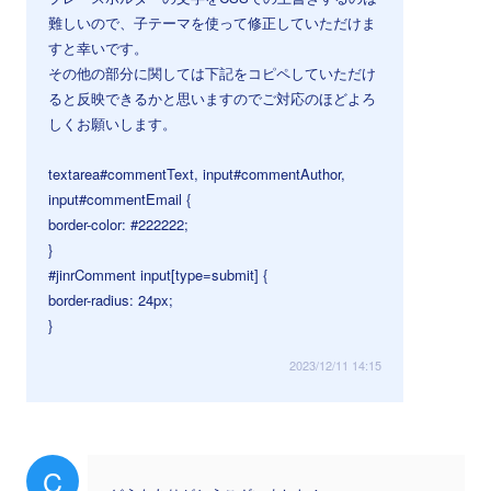
難しいので、子テーマを使って修正していただけま
すと幸いです。
その他の部分に関しては下記をコピペしていただけ
ると反映できるかと思いますのでご対応のほどよろ
しくお願いします。
textarea#commentText, input#commentAuthor,
input#commentEmail {
border-color: #222222;
}
#jinrComment input[type=submit] {
border-radius: 24px;
}
2023/12/11 14:15
C