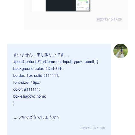
2023/12/15 17:29
すいません、申し訳ないです。。
#postContent #jinrComment input[type=submit] {
background-color: #DEF3FF;
border: 1px solid #111111;
font-size: 15px;
color: #111111;
box-shadow: none;
}
こっちでどうでしょうか？
2023/12/16 19:38