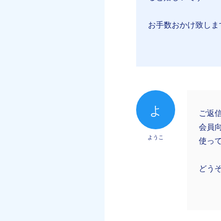
お手数おかけ致しま
よ
ご返
会員
ようこ
使っ
どう