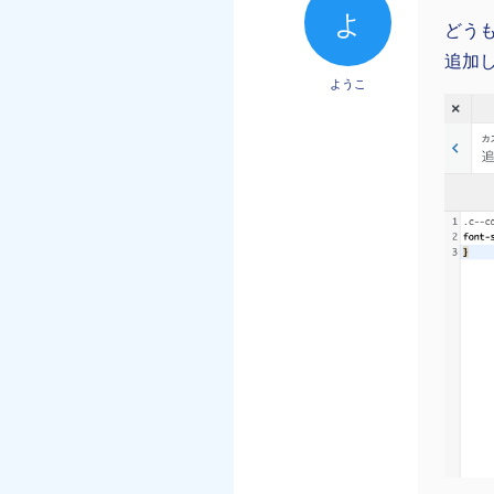
よ
どう
追加
ようこ