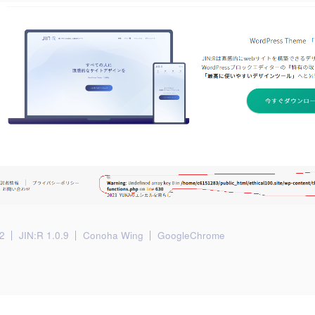
2
JIN:R 1.0.9
Conoha Wing
GoogleChrome