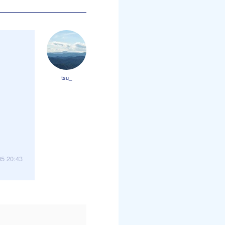
tsu_
05 20:43