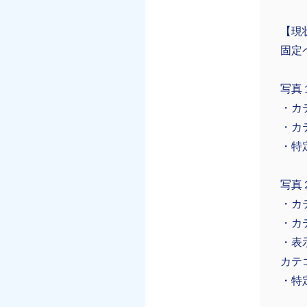
【現
固定
写真
・カ
・カ
・特
写真
・カ
・カ
・表
カテ
・特