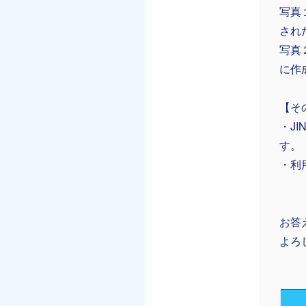
写真
され
写真
に作
【そ
・J
す。
・利
お答
よろ