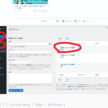
7.1
Conoha Wing
Edge
Windows11