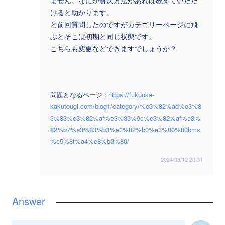
ません。なにか解決方法があれば教えていただ
けると助かります。
と前回質問したのですがカテゴリーページに飛
ぶとそこは初期と同じ状態です。
こちらも変更などできますでしょうか？
問題となるページ :
https://fukuoka-
kakutougi.com/blog1/category/%e3%82%ad%e3%8
3%83%e3%82%af%e3%83%9c%e3%82%af%e3%
82%b7%e3%83%b3%e3%82%b0%e3%80%80bms
%e5%8f%a4%e8%b3%80/
2024/03/12 20:31