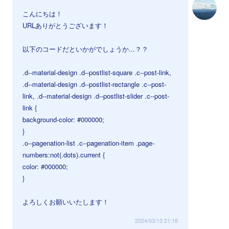
こんにちは！
URLありがとうございます！
以下のコードだといかがでしょうか...？？
.d--material-design .d--postlist-square .c--post-link,
.d--material-design .d--postlist-rectangle .c--post-
link, .d--material-design .d--postlist-slider .c--post-
link {
background-color: #000000;
}
.o--pagenation-list .c--pagenation-item .page-
numbers:not(.dots).current {
color: #000000;
}
よろしくお願いいたします！
2024/03/13 21:18