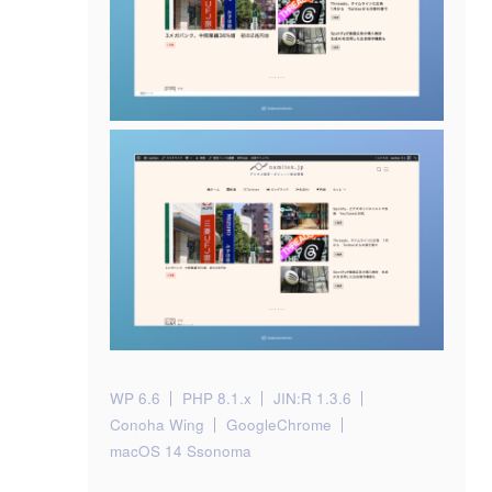
WP 6.6
PHP 8.1.x
JIN:R 1.3.6
Conoha Wing
GoogleChrome
macOS 14 Ssonoma