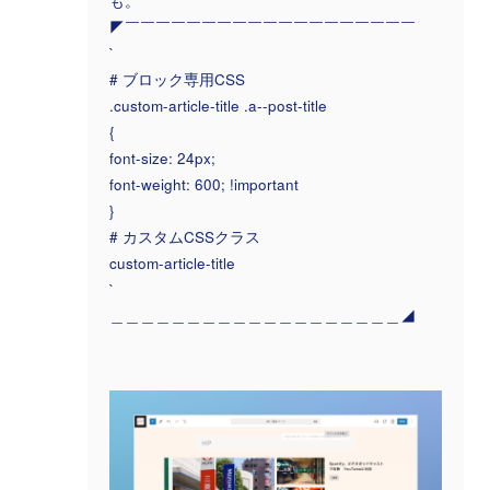
も。
◤￣￣￣￣￣￣￣￣￣￣￣￣￣￣￣￣￣￣￣
`
# ブロック専用CSS
.custom-article-title .a--post-title
{
font-size: 24px;
font-weight: 600; !important
}
# カスタムCSSクラス
custom-article-title
`
＿＿＿＿＿＿＿＿＿＿＿＿＿＿＿＿＿＿＿◢