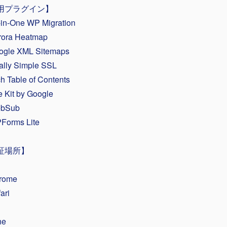
用プラグイン】
-in-One WP Migration
ora Heatmap
gle XML Sitemaps
lly Simple SSL
 Table of Contents
 Kit by Google
bSub
orms Lite
証場所】
rome
ari
ne