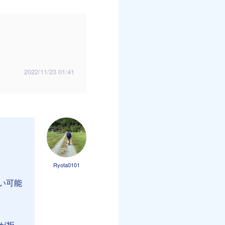
2022/11/23 01:41
Ryota0101
い可能
スが拒