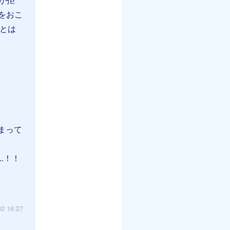
をおこ
ことは
しまって
.！！
02 16:27