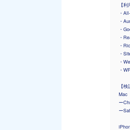
【利
・All
・Aur
・Goo
・Rea
・Rich
・Site
・We
・WPF
【検
Mac
ーCh
ーSaf
iPho