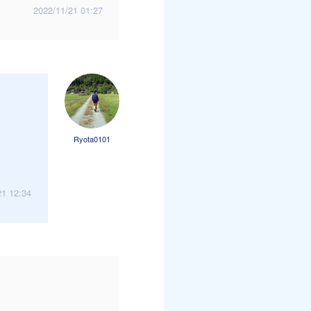
2022/11/21 01:27
Ryota0101
21 12:34