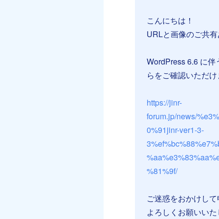
こんにちは！
URLと画像のご共
WordPress 
らをご確認いただけま
https://jinr-
forum.jp/news/
0%91jinr-ver1-3-
3%ef%bc%88%e7%
%aa%e3%83%aa%
%81%9f/
ご迷惑をおかけして
よろしくお願いいた