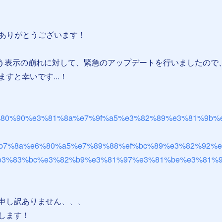
有ありがとうございます！
6.6 に伴う表示の崩れに対して、緊急のアップデートを行いましたの
すと幸いです...！
%e3%80%90%e3%81%8a%e7%9f%a5%e3%82%89%e3%81%9b%
b7%8a%e6%80%a5%e7%89%88%ef%bc%89%e3%82%92%e
e3%83%bc%e3%82%b9%e3%81%97%e3%81%be%e3%81%
申し訳ありません、、、
します！