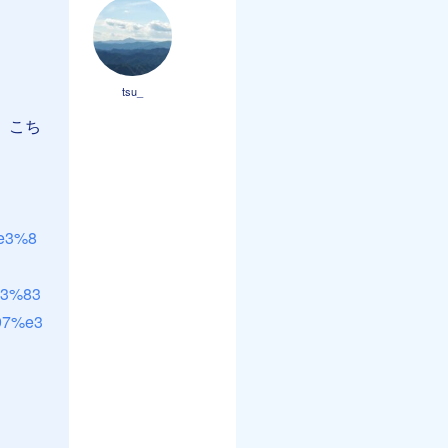
tsu_
で、こち
e3%8
3%83
97%e3