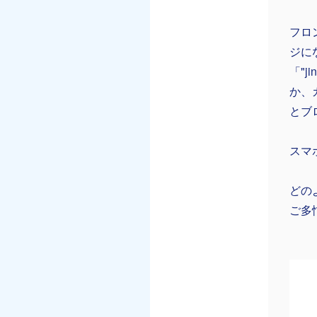
フロ
ジに
「"j
か、
とブ
スマ
どの
ご多