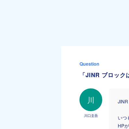
Question
「JINR ブロ
川
JIN
川口圭吾
いつ
HP