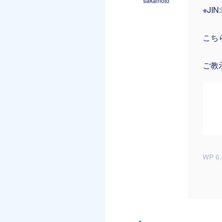
sakamoto
※J
こち
ご教
WP 6.