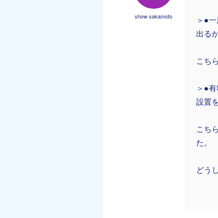
show sakamoto
＞●
出る
こち
＞●有
設置
こちら
た。
どう