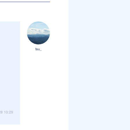
tsu_
28 10:29