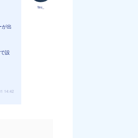
tsu_
ーが出
事で設
31 14:42