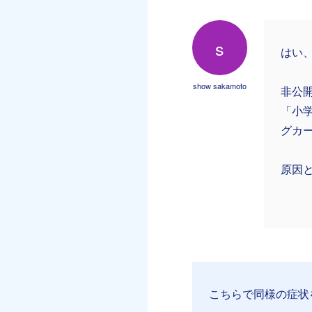
s
はい
show sakamoto
非公
「小
グカ
原因
こちらで同様の症状