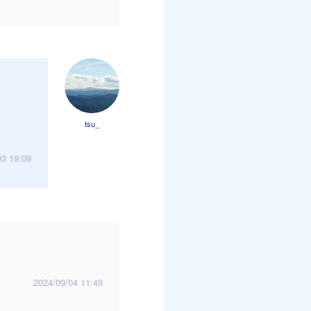
tsu_
03 19:09
2024/09/04 11:49