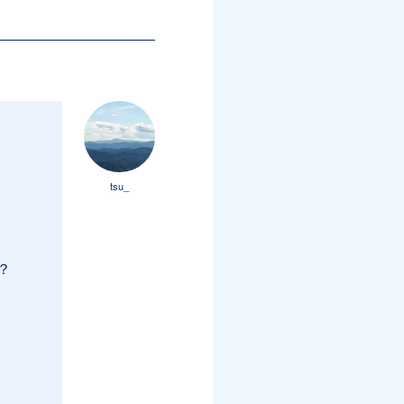
tsu_
？