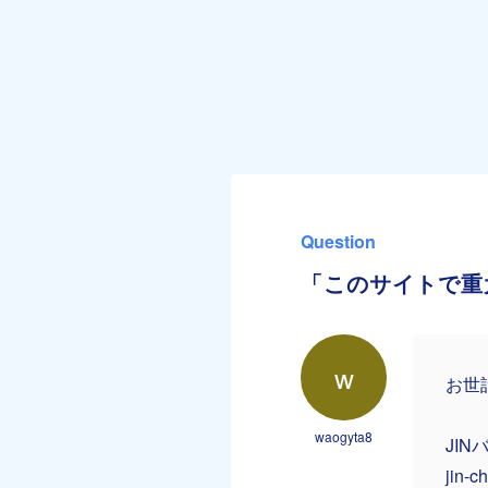
Question
「このサイトで重
w
お世
waogyta8
JIN
jin-