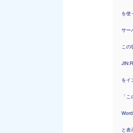
を使
サーバ
この
JIN:
をイ
「こ
Wo
と表