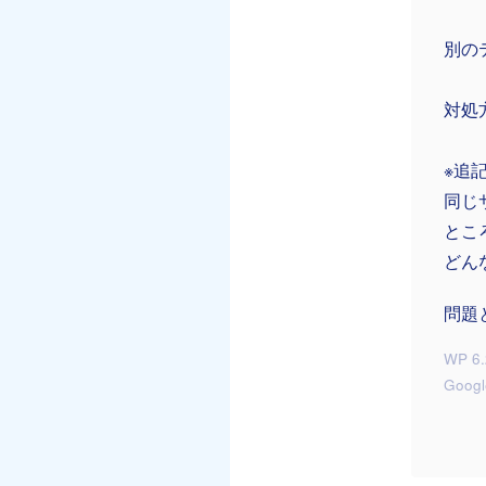
別の
対処
※追
同じ
とこ
どん
問題
WP 6.
Goog