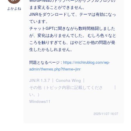
WordPressのトップページがサンプルブログの
まま変えることができません。
よかよね
JINRをダウンロードして、テーマは有効になっ
ています。
チャットGPTに聞きながら数時間格闘しました
が、変化はありませんでした。 むしろ色々なと
ころを触りすぎても、はやどこか他の問題が発
生したかもしれません。
問題となるページ :
https://michirublog.com/wp-
admin/themes.php?theme=jinr
JIN:R 1.3.7
Conoha Wing
その他（トピック内容に記載してくださ
い。）
Windows11
2025/11/27 16:07