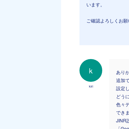
います。
ご確認よろしくお願
k
あり
追加
kiri
設定し
どう
色々
でき
JIN
「Go