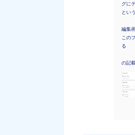
グに
とい
編集
この
る
の記