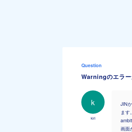
Question
Warningのエラ
k
JI
ます。「W
kiri
ambit
画面