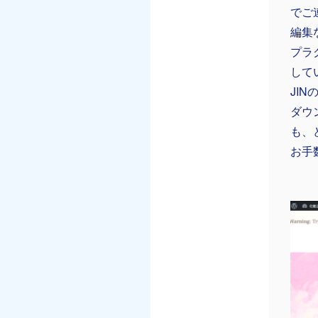
でご
編集
プラ
して
JI
ダウ
も、
お手