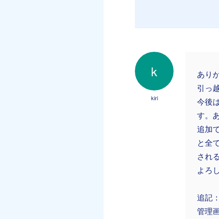
k
あり
引っ
kiri
今後
す。
追加
と全
され
よろ
追記
管理