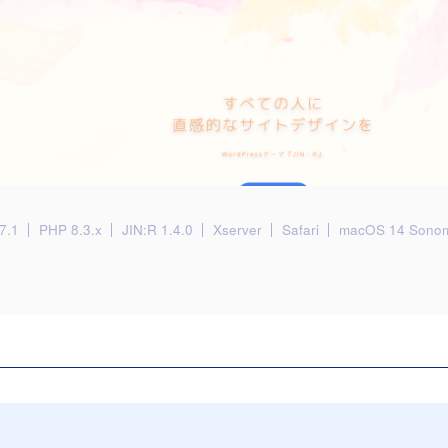
7.1
PHP 8.3.x
JIN:R 1.4.0
Xserver
Safari
macOS 14 Sono