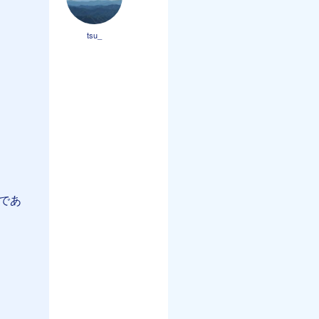
tsu_
であ
。