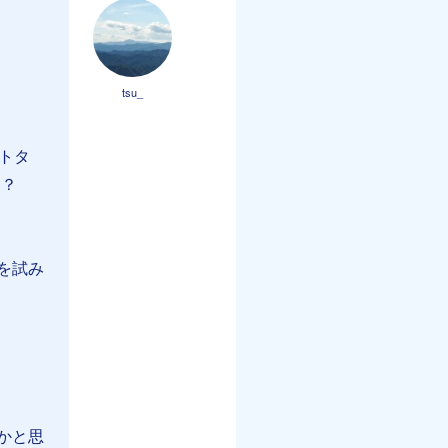
tsu_
トタ
？？
を試み
かと思