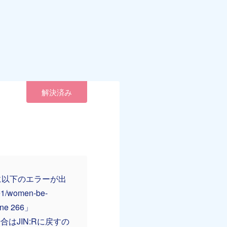
解決済み
プに以下のエラーが出
ie1/women-be-
line 266」
はJIN:Rに戻すの