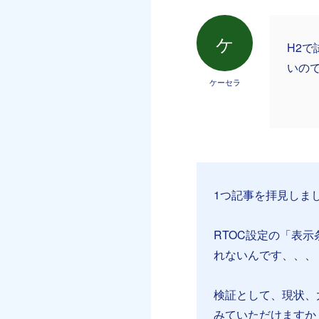
ケ
H2
いの
ケーセラ
1つ記事を拝見しま
RTOC設定の「表
れないんです、、、
検証として、現状、
みていただけますか