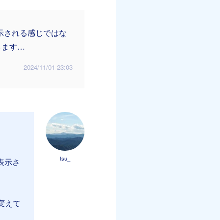
示される感じではな
します…
2024/11/01 23:03
tsu_
表示さ
変えて