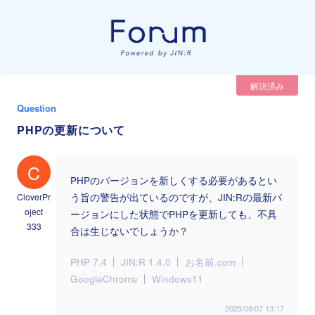
解決済み
Question
PHPの更新について
C
PHPのバージョンを新しくする必要があるとい
CloverPr
う旨の警告が出ているのですが、JIN:Rの最新バ
oject
ージョンにした状態でPHPを更新しても、不具
333
合は生じないでしょうか？
PHP 7.4
JIN:R 1.4.0
お名前.com
GoogleChrome
Windows11
2025/08/07 13:17