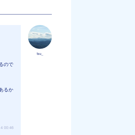
tsu_
るので
あるか
14 00:46