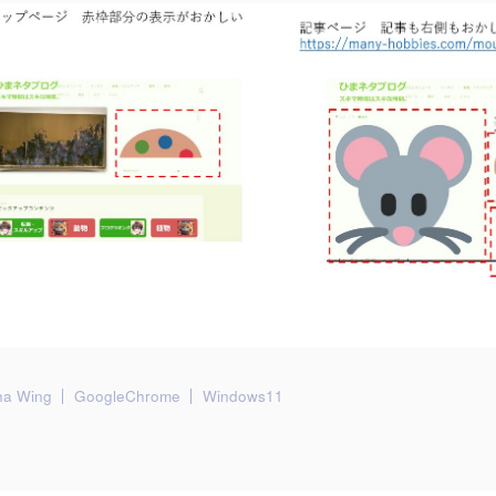
ha Wing
GoogleChrome
Windows11