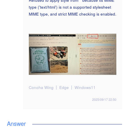
Refused to apply style from '
' because its MIME
type ('text/html') is not a supported stylesheet
MIME type, and strict MIME checking is enabled.
Conoha Wing
Edge
Windows11
2025/09/17 22:50