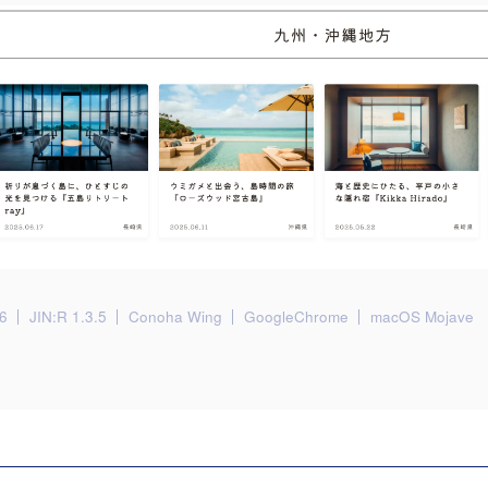
6
JIN:R 1.3.5
Conoha Wing
GoogleChrome
macOS Mojave