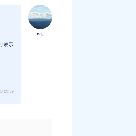
tsu_
リ表示
26 23:39