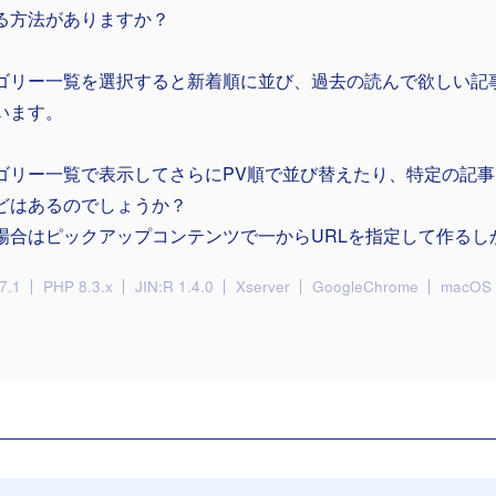
る方法がありますか？
ゴリー一覧を選択すると新着順に並び、過去の読んで欲しい記
います。
ゴリー一覧で表示してさらにPV順で並び替えたり、特定の記
どはあるのでしょうか？
場合はピックアップコンテンツで一からURLを指定して作るし
7.1
PHP 8.3.x
JIN:R 1.4.0
Xserver
GoogleChrome
macOS 