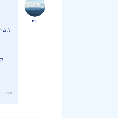
tsu_
する方
で
20 22:28